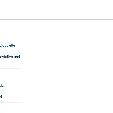
 Doublette
stalten und
7
st…..
d