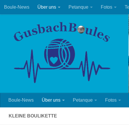
Boule-News
Über uns
Petanque
Fotos
T
Zum Inhalt springen
Boule-News
Über uns
Petanque
Fotos
KLEINE BOULIKETTE