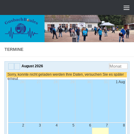
Zum Inhalt springen
TERMINE
Select
August 2026
a
Sorry, konnte nicht geladen werden Ihre Daten, versuchen Sie es später
Calendar
Son
Mon
Die
Mit
Don
Fre
Sam
erneut
Display
26
27
28
29
30
31
1 Aug
2
3
4
5
6
7
8