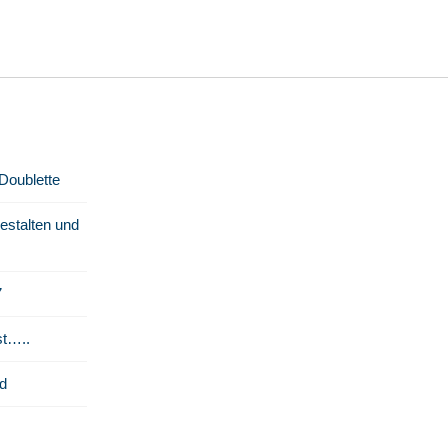
 Doublette
stalten und
7
st…..
d