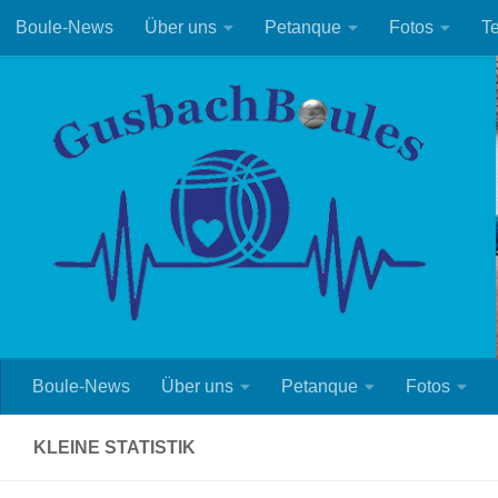
Boule-News
Über uns
Petanque
Fotos
T
Zum Inhalt springen
Boule-News
Über uns
Petanque
Fotos
KLEINE STATISTIK