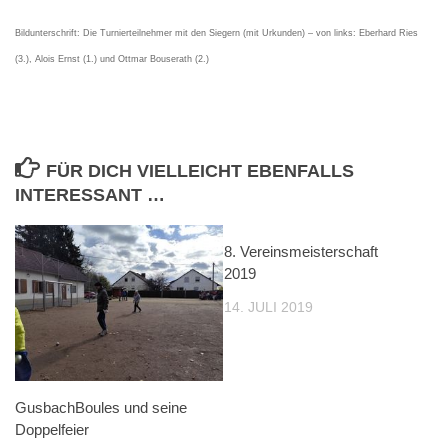
Bildunterschrift: Die Turnierteilnehmer mit den Siegern (mit Urkunden) – von links: Eberhard Ries
(3.), Alois Ernst (1.) und Ottmar Bouserath (2.)
FÜR DICH VIELLEICHT EBENFALLS
INTERESSANT …
8. Vereinsmeisterschaft
2019
14. JULI 2019
GusbachBoules und seine
Doppelfeier