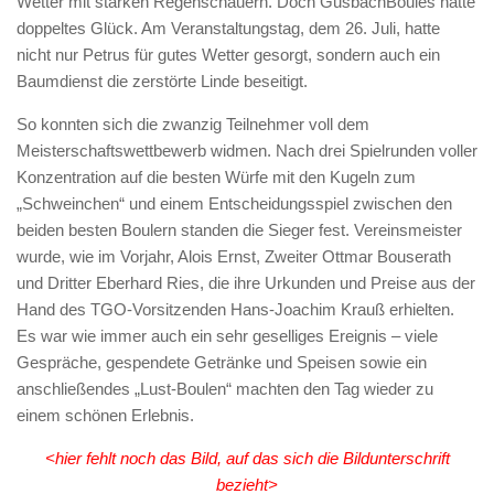
Wetter mit starken Regenschauern. Doch GusbachBoules hatte
doppeltes Glück. Am Veranstaltungstag, dem 26. Juli, hatte
nicht nur Petrus für gutes Wetter gesorgt, sondern auch ein
Baumdienst die zerstörte Linde beseitigt.
So konnten sich die zwanzig Teilnehmer voll dem
Meisterschaftswettbewerb widmen. Nach drei Spielrunden voller
Konzentration auf die besten Würfe mit den Kugeln zum
„Schweinchen“ und einem Entscheidungsspiel zwischen den
beiden besten Boulern standen die Sieger fest. Vereinsmeister
wurde, wie im Vorjahr, Alois Ernst, Zweiter Ottmar Bouserath
und Dritter Eberhard Ries, die ihre Urkunden und Preise aus der
Hand des TGO-Vorsitzenden Hans-Joachim Krauß erhielten.
Es war wie immer auch ein sehr geselliges Ereignis – viele
Gespräche, gespendete Getränke und Speisen sowie ein
anschließendes „Lust-Boulen“ machten den Tag wieder zu
einem schönen Erlebnis.
<hier fehlt noch das Bild, auf das sich die Bildunterschrift
bezieht>