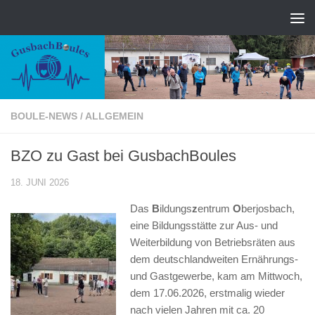
Zum Inhalt springen
BOULE-NEWS
/
ALLGEMEIN
BZO zu Gast bei GusbachBoules
18. JUNI 2026
Das
B
ildungs
z
entrum
O
berjosbach,
eine Bildungsstätte zur Aus- und
Weiterbildung von Betriebsräten aus
dem deutschlandweiten Ernährungs-
und Gastgewerbe, kam am Mittwoch,
dem 17.06.2026, erstmalig wieder
nach vielen Jahren mit ca. 20