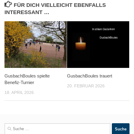
FÜR DICH VIELLEICHT EBENFALLS
INTERESSANT …
GusbachBoules spielte
GusbachBoules trauert
Benefiz-Turnier
20. FEBRUAR 2026
18. APRIL 2026
Suche
nach: