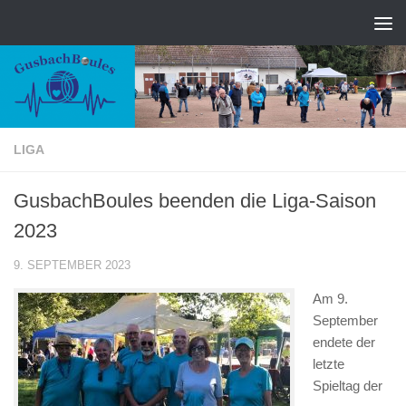
Zum Inhalt springen
LIGA
GusbachBoules beenden die Liga-Saison
2023
9. SEPTEMBER 2023
Am 9.
September
endete der
letzte
Spieltag der