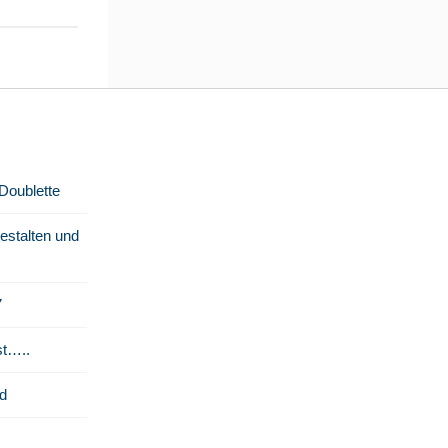
 Doublette
stalten und
7
st…..
d