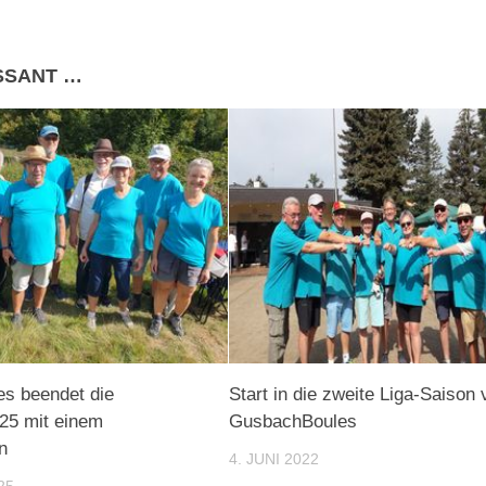
ESSANT …
s beendet die
Start in die zweite Liga-Saison 
25 mit einem
GusbachBoules
n
4. JUNI 2022
25