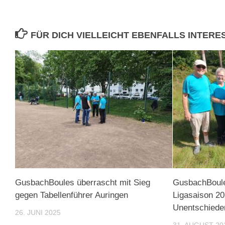
FÜR DICH VIELLEICHT EBENFALLS INTER
GusbachBoules überrascht mit Sieg
GusbachBoule
gegen Tabellenführer Auringen
Ligasaison 20
Unentschiede
26. JUNI 2025
31. AUGUST 20