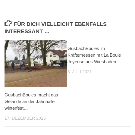
FÜR DICH VIELLEICHT EBENFALLS
INTERESSANT …
GusbachBoules im
Kräftemessen mit La Boule
Joyeuse aus Wiesbaden
3. JULI 2021
GusbachBoules macht das
Gelände an der Jahnhalle
winterfest…
17. DEZEMBER 2025