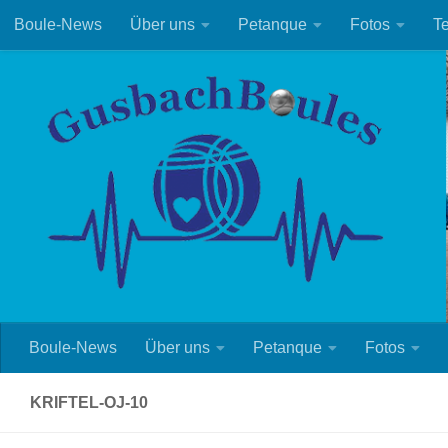
Boule-News
Über uns
Petanque
Fotos
T
Zum Inhalt springen
Boule-News
Über uns
Petanque
Fotos
KRIFTEL-OJ-10