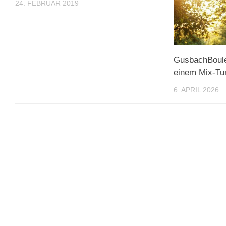
24. FEBRUAR 2019
GusbachBoules
einem Mix-Tur
6. APRIL 2026