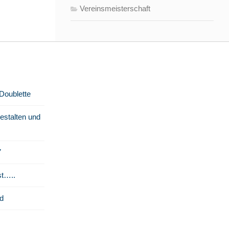
Vereinsmeisterschaft
 Doublette
stalten und
7
st…..
d