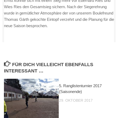
Ernst konnte sich mit einem Sieg mehr vor Eberhard Ries und
Wies Ries den Gesamtsieg sichern. Nach der Siegerehrung
wurde in gemütlicher Atmosphäre der von unserem Boulefreund
Thomas Gärth gekochte Eintopf verzehrt und die Planung für die
neue Saison besprochen.
FÜR DICH VIELLEICHT EBENFALLS
INTERESSANT …
5. Ranglistenturnier 2017
(Saisonende)
29. OKTOBER 2017